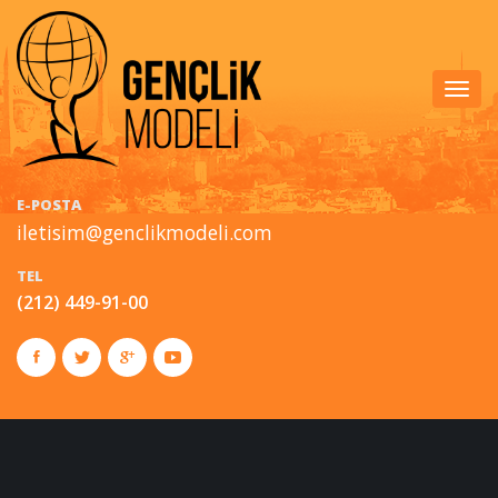
Togg
navig
E-POSTA
iletisim@genclikmodeli.com
TEL
(212) 449-91-00