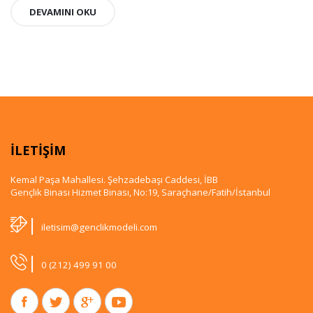
DEVAMINI OKU
İLETİŞİM
Kemal Paşa Mahallesi. Şehzadebaşı Caddesi, İBB
Gençlik Binası Hizmet Binası, No:19, Saraçhane/Fatih/İstanbul
|
iletisim@genclikmodeli.com
|
0 (212) 499 91 00