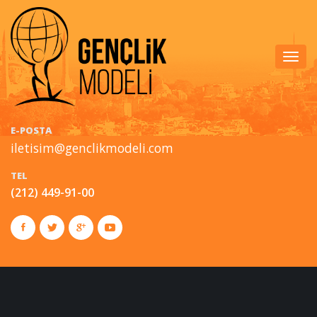
Togg
navig
E-POSTA
iletisim@genclikmodeli.com
TEL
(212) 449-91-00