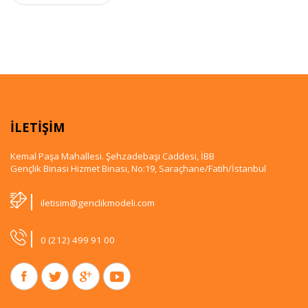
İLETİŞİM
Kemal Paşa Mahallesi. Şehzadebaşı Caddesi, İBB
Gençlik Binası Hizmet Binası, No:19, Saraçhane/Fatih/İstanbul
|
iletisim@genclikmodeli.com
|
0 (212) 499 91 00