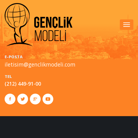
Togg
navig
E-POSTA
iletisim@genclikmodeli.com
TEL
(212) 449-91-00