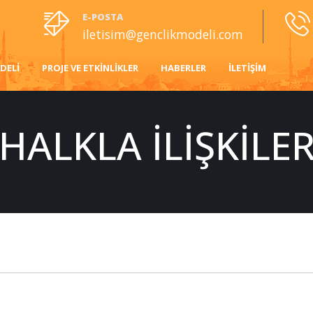
E-POSTA
iletisim@genclikmodeli.com
DELI
PROJE VE ETKINLIKLER
HABERLER
İLETIŞIM
HALKLA İLIŞKILE