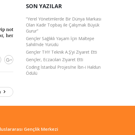
SON YAZILAR
“Yerel Yönetimlerde Bir Dünya Markası
Olan Kadir Topbaş ile Çalışmak Büyük
yip not
Gurur”
r, her
Gençler Sağlıklı Yaşam İçin Maltepe
Sahili’nde Yürüdü
Gençler THY Teknik A.Ş’yi Ziyaret Etti
Gençler, Eczacıları Ziyaret Etti
Coding İstanbul Projesi’ne İbn-i Haldun
Ödülü
nu
luslararası Gençlik Merkezi