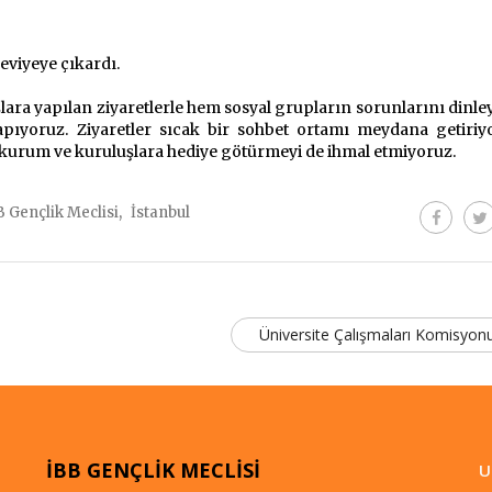
seviyeye çıkardı.
şlara yapılan ziyaretlerle hem sosyal grupların sorunlarını dinle
pıyoruz. Ziyaretler sıcak bir sohbet ortamı meydana getiriyo
 kurum ve kuruluşlara hediye götürmeyi de ihmal etmiyoruz.
,
B Gençlik Meclisi
İstanbul
Üniversite Çalışmaları Komisyo
İBB GENÇLİK MECLİSİ
U